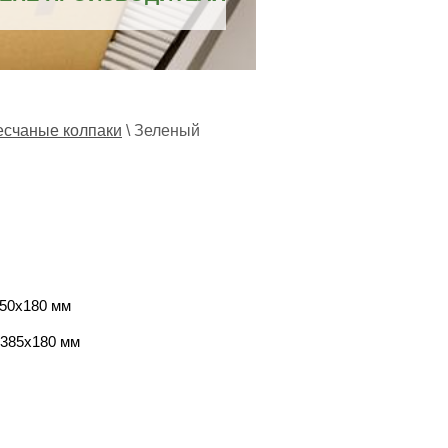
счаные колпаки
\
Зеленый
50х180 мм
х385х180 мм