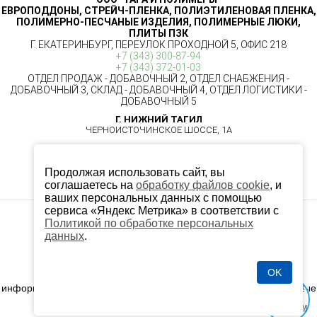
ЕВРОПОДДОНЫ, СТРЕЙЧ-ПЛЕНКА, ПОЛИЭТИЛЕНОВАЯ ПЛЕНКА,
ПОЛИМЕРНО-ПЕСЧАНЫЕ ИЗДЕЛИЯ, ПОЛИМЕРНЫЕ ЛЮКИ,
ПЛИТЫ ПЗК
Г. ЕКАТЕРИНБУРГ
,
ПЕРЕУЛОК ПРОХОДНОЙ 5, ОФИС 218
+7 (343) 300-87-94
+7 (343) 372-01-03
ОТДЕЛ ПРОДАЖ - ДОБАВОЧНЫЙ 2, ОТДЕЛ СНАБЖЕНИЯ -
ДОБАВОЧНЫЙ 3, СКЛАД - ДОБАВОЧНЫЙ 4, ОТДЕЛ ЛОГИСТИКИ -
ДОБАВОЧНЫЙ 5
Г. НИЖНИЙ ТАГИЛ
ЧЕРНОИСТОЧИНСКОЕ ШОССЕ, 1А
Продолжая использовать сайт, вы
соглашаетесь на
обработку файлов cookie
, и
ваших персональных данных с помощью
сервиса «Яндекс Метрика» в соответствии с
Политикой по обработке персональных
Амплитуда
данных
.
Продвижение вашего сайта
OK
Вся информация, представленная на сайте, носит
информационный характер и согласно 437 ГК РФ цены, указанные
на сайте, не являются публичной офертой.